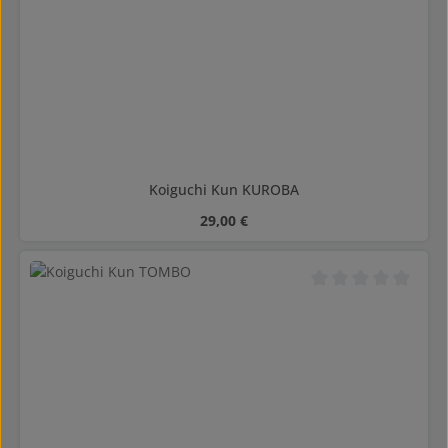
Koiguchi Kun KUROBA
Regulärer Preis:
29,00 €
Durchschnittliche B