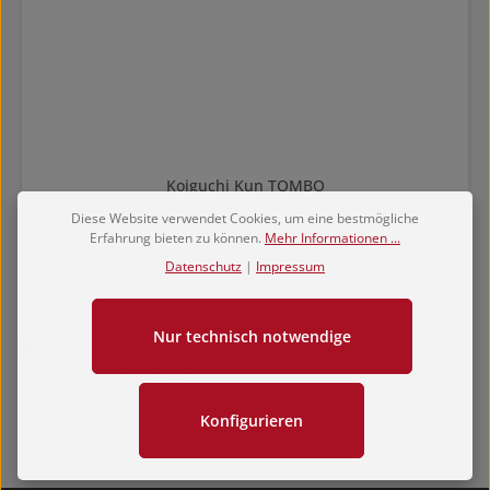
Koiguchi Kun TOMBO
Regulärer Preis:
Diese Website verwendet Cookies, um eine bestmögliche
29,00 €
Erfahrung bieten zu können.
Mehr Informationen ...
Datenschutz
|
Impressum
Nur technisch notwendige
FAQs
Häufig gestellte Fragen...
Konfigurieren