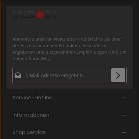
Abonniere unseren Newsletter und erfahre als einer
der Ersten von neuen Produkten, besonderen
Angeboten und ausgewählten Empfehlungen rund um
Deinen Budo-Weg.
E-Mail-Adresse*
Datenschutz
Die mit einem Stern (*) markierten Felder sind
Service-Hotline
Ich habe die
Datenschutzbestimmungen
zur
Pflichtfelder.
Kenntnis genommen und die
AGB
gelesen und bin
mit ihnen einverstanden.
*
Informationen
Shop Service