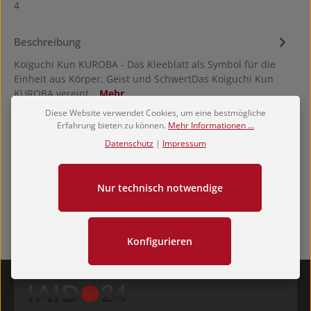
4
Beschreibung
Koiguchi Kun KUROBA - Das Kleeblatt als Symbol für die
Einheit aus Körper, Geist und SchwertDas Koiguchi Kun
KUROBA vereint…
Mehr
Diese Website verwendet Cookies, um eine bestmögliche
Hersteller
Erfahrung bieten zu können.
Mehr Informationen ...
Bewertungen
Datenschutz
|
Impressum
Nur technisch notwendige
Konfigurieren