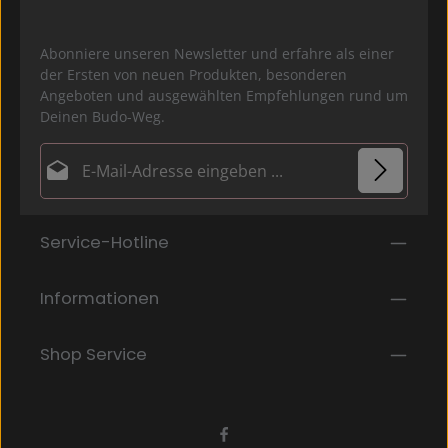
Abonniere unseren Newsletter und erfahre als einer
der Ersten von neuen Produkten, besonderen
Angeboten und ausgewählten Empfehlungen rund um
Deinen Budo-Weg.
E-Mail-Adresse*
Datenschutz
Die mit einem Stern (*) markierten Felder sind
Service-Hotline
Ich habe die
Datenschutzbestimmungen
zur
Pflichtfelder.
Kenntnis genommen und die
AGB
gelesen und bin
mit ihnen einverstanden.
*
Informationen
Shop Service