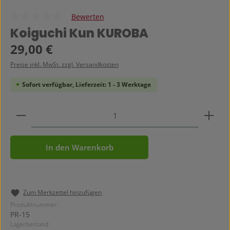
Bewerten
Durchschnittliche Bewertung von 0 von 5 Sternen
Koiguchi Kun KUROBA
Regulärer Preis:
29,00 €
Preise inkl. MwSt. zzgl. Versandkosten
Sofort verfügbar, Lieferzeit: 1 - 3 Werktage
Produkt Anzahl: Gib den gewünschten Wert ein ode
In den Warenkorb
Zum Merkzettel hinzufügen
Produktnummer:
PR-15
Lagerbestand: