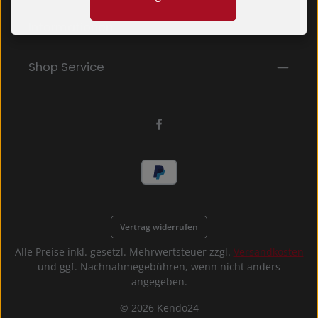
Kenntnis genommen und die
AGB
gelesen und bin
mit ihnen einverstanden.
*
Informationen
Shop Service
Vertrag widerrufen
Alle Preise inkl. gesetzl. Mehrwertsteuer zzgl.
Versandkosten
und ggf. Nachnahmegebühren, wenn nicht anders
angegeben.
© 2026 Kendo24