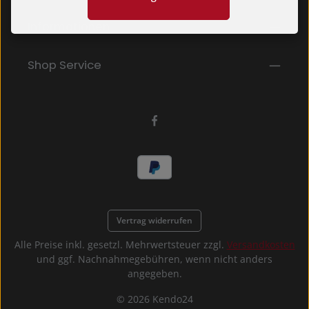
Kenntnis genommen und die
AGB
gelesen und bin
mit ihnen einverstanden.
*
Informationen
Shop Service
Vertrag widerrufen
Alle Preise inkl. gesetzl. Mehrwertsteuer zzgl.
Versandkosten
und ggf. Nachnahmegebühren, wenn nicht anders
angegeben.
© 2026 Kendo24