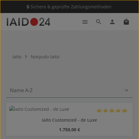
🔒 Sichere & geprüfte Zahlungsmethoden
Zum Hauptinhalt springen
Waren
Iaito
Nosyudo Iaito
Durchschnittliche B
Iaito Customized - de Luxe
Regulärer Preis:
1.750,00 €