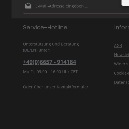
E-Mail-Adresse*
Datenschutz
Die mit einem Stern (*) markierten Felder sind Pflichtfe
Service-Hotline
Info
Ich habe die
Datenschutzbestimmungen
zur Kenntn
genommen und die
AGB
gelesen und bin mit ihnen
einverstanden.
*
Unterstützung und Beratung
AGB
(DE/EN) unter:
Newslet
+49(0)6657 - 914184
Widerru
Mo-Fr, 09:00 - 16:00 Uhr CET
Cookie-
Datens
Oder über unser
Kontaktformular
.