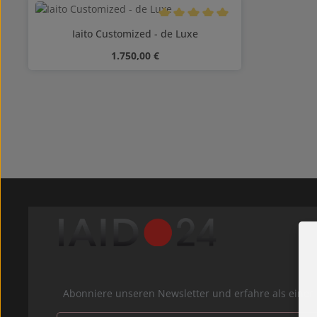
Durchschnittliche Bewertung von
Iaito Customized - de Luxe
Regulärer Preis:
1.750,00 €
Abonniere unseren Newsletter und erfahre als ein