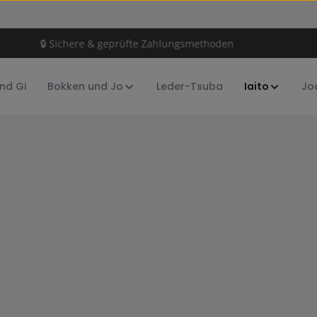
🔒 Sichere & geprüfte Zahlungsmethoden
nd Gi
Bokken und Jo
Leder-Tsuba
Iaito
Jo