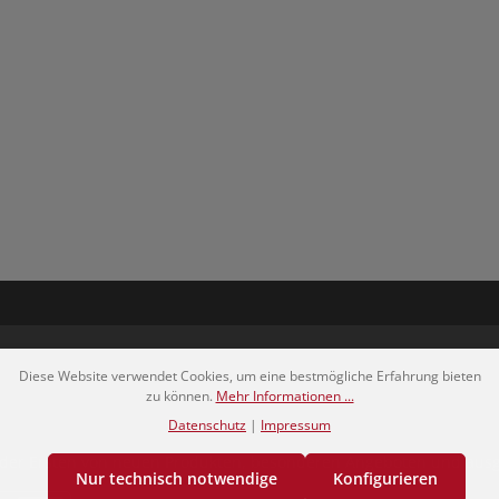
 5 von 5 Sternen
Diese Website verwendet Cookies, um eine bestmögliche Erfahrung bieten
zu können.
Mehr Informationen ...
Datenschutz
|
Impressum
er der Ersten von neuen Produkten, besonderen Angeboten und a
Nur technisch notwendige
Konfigurieren