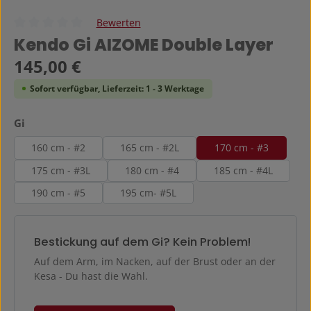
Bewerten
Durchschnittliche Bewertung von 0 von 5 Sternen
Kendo Gi AIZOME Double Layer
Regulärer Preis:
145,00 €
Sofort verfügbar, Lieferzeit: 1 - 3 Werktage
auswählen
Gi
160 cm - #2
165 cm - #2L
170 cm - #3
175 cm - #3L
180 cm - #4
185 cm - #4L
190 cm - #5
195 cm- #5L
Bestickung auf dem Gi? Kein Problem!
Auf dem Arm, im Nacken, auf der Brust oder an der
Kesa - Du hast die Wahl.