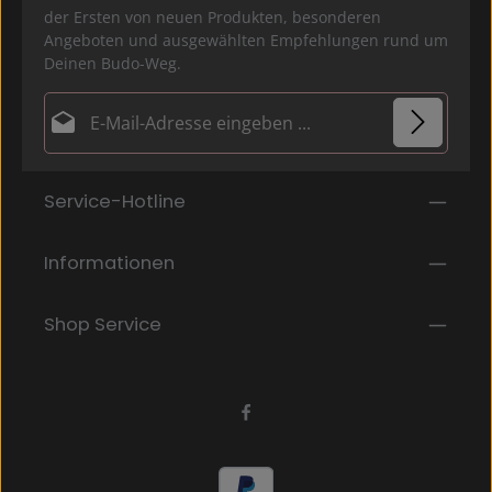
der Ersten von neuen Produkten, besonderen
Angeboten und ausgewählten Empfehlungen rund um
Deinen Budo-Weg.
E-Mail-Adresse*
Datenschutz
Die mit einem Stern (*) markierten Felder sind
Service-Hotline
Ich habe die
Datenschutzbestimmungen
zur
Pflichtfelder.
Kenntnis genommen und die
AGB
gelesen und bin
mit ihnen einverstanden.
*
Informationen
Shop Service