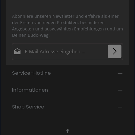
Abonniere unseren Newsletter und erfahre als einer
der Ersten von neuen Produkten, besonderen
Angeboten und ausgewählten Empfehlungen rund um
Deinen Budo-Weg.
E-Mail-Adresse*
Datenschutz
Die mit einem Stern (*) markierten Felder sind
Service-Hotline
Ich habe die
Datenschutzbestimmungen
zur
Pflichtfelder.
Kenntnis genommen und die
AGB
gelesen und bin
mit ihnen einverstanden.
*
Informationen
Shop Service