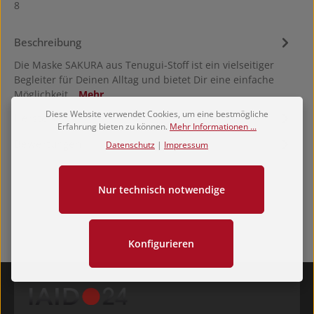
8
Beschreibung
Die Maske SAKURA aus Tenugui-Stoff ist ein vielseitiger
Begleiter für Deinen Alltag und bietet Dir eine einfache
Möglichkeit…
Mehr
Diese Website verwendet Cookies, um eine bestmögliche
Hersteller
Erfahrung bieten zu können.
Mehr Informationen ...
Bewertungen
Datenschutz
|
Impressum
Nur technisch notwendige
Konfigurieren