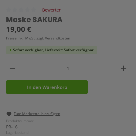
Bewerten
Durchschnittliche Bewertung von 0 von 5 Sternen
Maske SAKURA
Regulärer Preis:
19,00 €
Preise inkl. MwSt. zzgl. Versandkosten
Sofort verfügbar, Lieferzeit: Sofort verfügbar
Produkt Anzahl: Gib den gewünschten Wert ein ode
In den Warenkorb
Zum Merkzettel hinzufügen
Produktnummer:
PR-16
Lagerbestand: