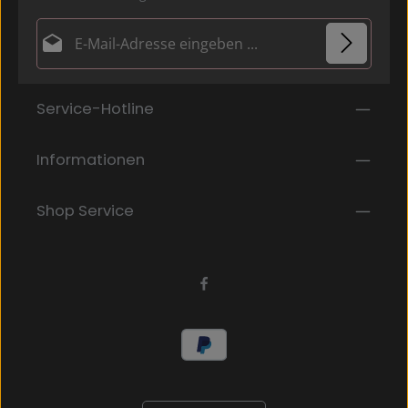
E-Mail-Adresse*
Datenschutz
Die mit einem Stern (*) markierten Felder sind
Service-Hotline
Ich habe die
Datenschutzbestimmungen
zur
Pflichtfelder.
Kenntnis genommen und die
AGB
gelesen und bin
mit ihnen einverstanden.
*
Informationen
Shop Service