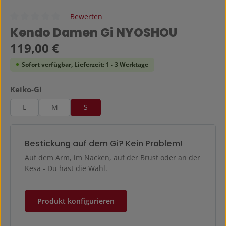
Bewerten
Durchschnittliche Bewertung von 0 von 5 Sternen
Kendo Damen Gi NYOSHOU
Regulärer Preis:
119,00 €
Sofort verfügbar, Lieferzeit: 1 - 3 Werktage
auswählen
Keiko-Gi
L
M
S
Bestickung auf dem Gi? Kein Problem!
Auf dem Arm, im Nacken, auf der Brust oder an der
Kesa - Du hast die Wahl.
Produkt konfigurieren