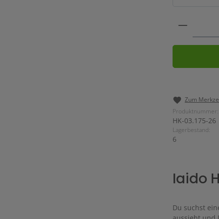
Produkt 
Zum Merkzet
Produktnummer:
HK-03.175-26
Lagerbestand:
6
Iaido 
Du suchst ein
aussieht und D