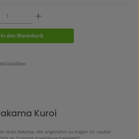
Anzahl: Gib den gewünschten Wert ein o
In den Warenkorb
tel hinzufügen
Hakama Kuroi
en Iaido Hakama, der angenehm zu tragen ist, sauber
ich im Training zuverlässig begleitet?