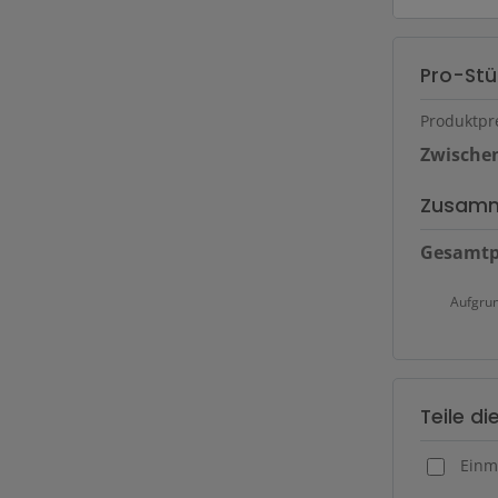
Pro-St
Produktpr
Zwisch
Zusamm
Gesamtp
Aufgru
Teile d
Einm