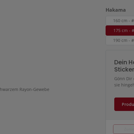
au
Hakama
160 cm - 
175 cm - 
190 cm - 
Dein H
Sticker
Gönn Dir 
sie hinge
Produ
Zurü