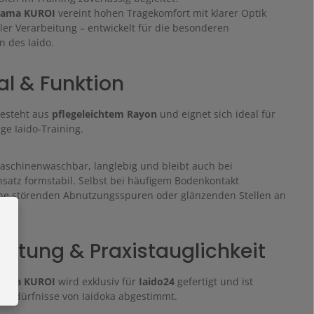
kama KUROI
vereint hohen Tragekomfort mit klarer Optik
ler Verarbeitung – entwickelt für die besonderen
 des Iaido.
al & Funktion
esteht aus
pflegeleichtem Rayon
und eignet sich ideal für
ge Iaido-Training.
 maschinenwaschbar, langlebig und bleibt auch bei
nsatz formstabil. Selbst bei häufigem Bodenkontakt
ne störenden Abnutzungsspuren oder glänzenden Stellen an
eitung & Praxistauglichkeit
kama KUROI
wird exklusiv für
Iaido24
gefertigt und ist
ie Bedürfnisse von Iaidoka abgestimmt.