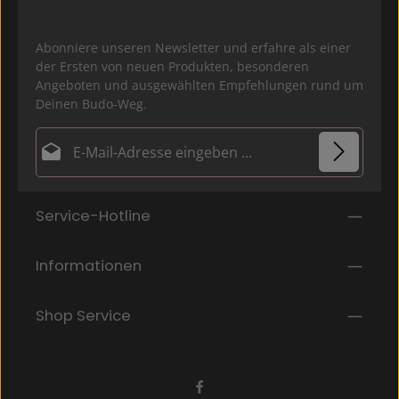
Abonniere unseren Newsletter und erfahre als einer
der Ersten von neuen Produkten, besonderen
Angeboten und ausgewählten Empfehlungen rund um
Deinen Budo-Weg.
E-Mail-Adresse*
Datenschutz
Die mit einem Stern (*) markierten Felder sind
Service-Hotline
Ich habe die
Datenschutzbestimmungen
zur
Pflichtfelder.
Kenntnis genommen und die
AGB
gelesen und bin
mit ihnen einverstanden.
*
Informationen
Shop Service