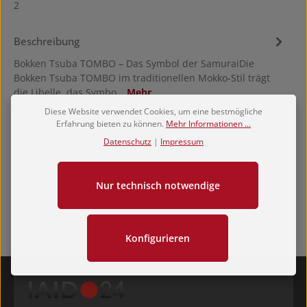
2
Beschreibung
Bokken Tsuba TOMBO – Das Symbol der SamuraiDie
Bokken Tsuba TOMBO im traditionellen Mokko-Stil trägt
die Libelle, das Symbo…
Mehr
Diese Website verwendet Cookies, um eine bestmögliche
Hersteller
Erfahrung bieten zu können.
Mehr Informationen ...
Bewertungen
Datenschutz
|
Impressum
Nur technisch notwendige
Konfigurieren