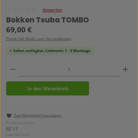
Bewerten
Durchschnittliche Bewertung von 0 von 5 Sternen
Bokken Tsuba TOMBO
Regulärer Preis:
69,00 €
Preise inkl. MwSt. zzgl. Versandkosten
Sofort verfügbar, Lieferzeit: 1 - 3 Werktage
Produkt Anzahl: Gib den gewünschten Wert ein ode
In den Warenkorb
Zum Merkzettel hinzufügen
Produktnummer:
BZ-17
Lagerbestand: