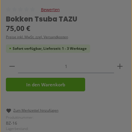
Bewerten
Durchschnittliche Bewertung von 0 von 5 Sternen
Bokken Tsuba TAZU
Regulärer Preis:
75,00 €
Preise inkl. MwSt. zzgl. Versandkosten
Sofort verfügbar, Lieferzeit: 1 - 3 Werktage
Produkt Anzahl: Gib den gewünschten Wert ein ode
In den Warenkorb
Zum Merkzettel hinzufügen
Produktnummer:
BZ-16
Lagerbestand: