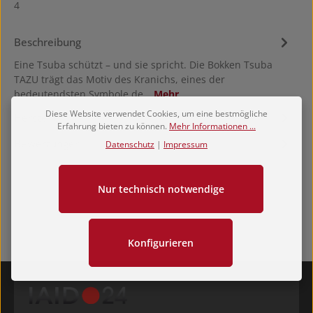
4
Beschreibung
Eine Tsuba schützt – und sie spricht. Die Bokken Tsuba
TAZU trägt das Motiv des Kranichs, eines der
bedeutendsten Symbole de…
Mehr
Diese Website verwendet Cookies, um eine bestmögliche
Hersteller
Erfahrung bieten zu können.
Mehr Informationen ...
Bewertungen
Datenschutz
|
Impressum
Nur technisch notwendige
Konfigurieren