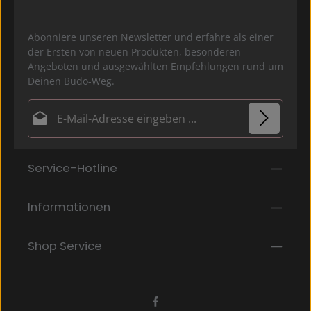
Abonniere unseren Newsletter und erfahre als einer
der Ersten von neuen Produkten, besonderen
Angeboten und ausgewählten Empfehlungen rund um
Deinen Budo-Weg.
E-Mail-Adresse*
Datenschutz
Die mit einem Stern (*) markierten Felder sind
Service-Hotline
Ich habe die
Datenschutzbestimmungen
zur
Pflichtfelder.
Kenntnis genommen und die
AGB
gelesen und bin
mit ihnen einverstanden.
*
Informationen
Shop Service