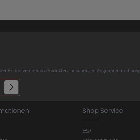
er der Ersten von neuen Produkten, besonderen Angeboten und a
lder.
rmationen
Shop Service
is
FAQ