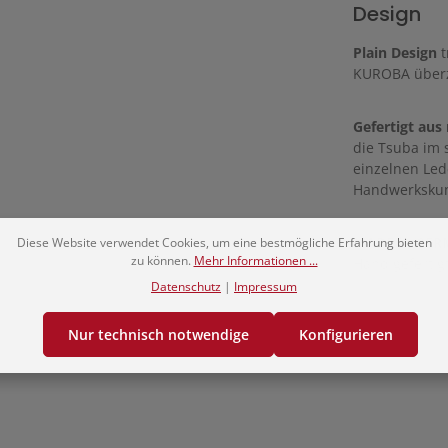
Design
Plain Design
t
KUROBA überze
Gefertigt au
die Tsuba im 
einzelnen Led
Handwerkskun
MADE in GE
Diese Website verwendet Cookies, um eine bestmögliche Erfahrung bieten
zu können.
Mehr Informationen ...
Hand gefertig
Datenschutz
|
Impressum
Nur technisch notwendige
Konfigurieren