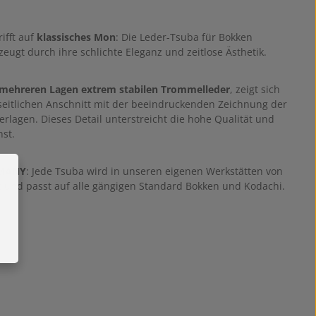
rifft auf
klassisches Mon
: Die Leder-Tsuba für Bokken
ugt durch ihre schlichte Eleganz und zeitlose Ästhetik.
s mehreren Lagen extrem stabilen Trommelleder
, zeigt sich
seitlichen Anschnitt mit der beeindruckenden Zeichnung der
erlagen. Dieses Detail unterstreicht die hohe Qualität und
st.
RMANY
: Jede Tsuba wird in unseren eigenen Werkstätten von
t und passt auf alle gängigen Standard Bokken und Kodachi.