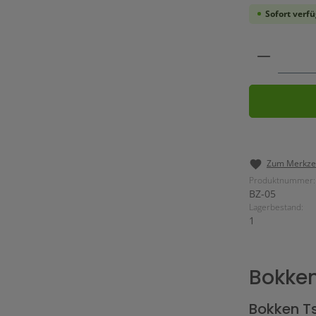
Sofort verfü
Produkt 
Zum Merkzet
Produktnummer:
BZ-05
Lagerbestand:
1
Bokke
Bokken T