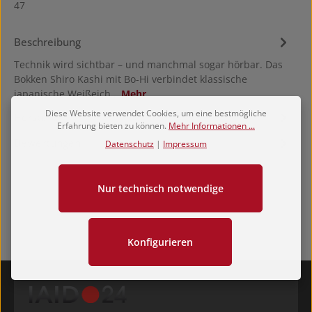
47
Beschreibung
Technik wird sichtbar – und manchmal sogar hörbar. Das
Bokken Shiro Kashi mit Bo-Hi verbindet klassische
japanische Weißeich…
Mehr
Diese Website verwendet Cookies, um eine bestmögliche
Hersteller
Erfahrung bieten zu können.
Mehr Informationen ...
Bewertungen
Datenschutz
|
Impressum
Nur technisch notwendige
Konfigurieren