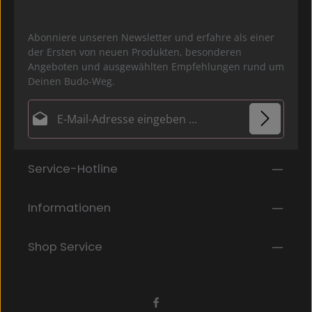
Abonniere unseren Newsletter und erfahre als einer
der Ersten von neuen Produkten, besonderen
Angeboten und ausgewählten Empfehlungen rund um
Deinen Budo-Weg.
E-Mail-Adresse*
Datenschutz
Die mit einem Stern (*) markierten Felder sind
Service-Hotline
Ich habe die
Datenschutzbestimmungen
zur
Pflichtfelder.
Kenntnis genommen und die
AGB
gelesen und bin
mit ihnen einverstanden.
*
Informationen
Shop Service