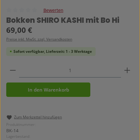
Bewerten
Durchschnittliche Bewertung von 0 von 5 Sternen
Bokken SHIRO KASHI mit Bo Hi
Regulärer Preis:
69,00 €
Preise inkl. MwSt. zzgl. Versandkosten
Sofort verfügbar, Lieferzeit: 1 - 3 Werktage
Produkt Anzahl: Gib den gewünschten Wert ein ode
In den Warenkorb
Zum Merkzettel hinzufügen
Produktnummer:
BK-14
Lagerbestand: