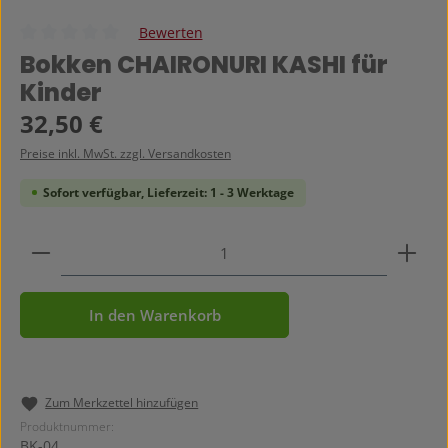
Bewerten
Durchschnittliche Bewertung von 0 von 5 Sternen
Bokken CHAIRONURI KASHI für
Kinder
Regulärer Preis:
32,50 €
Preise inkl. MwSt. zzgl. Versandkosten
Sofort verfügbar, Lieferzeit: 1 - 3 Werktage
Produkt Anzahl: Gib den gewünschten Wert ein ode
In den Warenkorb
Zum Merkzettel hinzufügen
Produktnummer:
BK-04