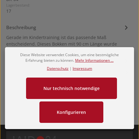
Lagerbestand:
17
Beschreibung
Gerade im Kindertraining ist das passende Maß
entscheidend. Dieses Bokken mit 90 cm Länge wurde
speziell für junge Kendōka…
Mehr
Diese Website verwendet Cookies, um eine bestmögliche
Erfahrung bieten zu können.
Mehr Informationen ...
Hersteller
Datenschutz
|
Impressum
Bewertungen
Nur technisch notwendige
Konfigurieren