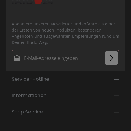
Abonniere unseren Newsletter und erfahre als einer
der Ersten von neuen Produkten, besonderen
Angeboten und ausgewählten Empfehlungen rund um
Deinen Budo-Weg.
E-Mail-Adresse*
Datenschutz
Die mit einem Stern (*) markierten Felder sind
Service-Hotline
Ich habe die
Datenschutzbestimmungen
zur
Pflichtfelder.
Kenntnis genommen und die
AGB
gelesen und bin
mit ihnen einverstanden.
*
Informationen
Shop Service