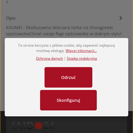
1
Opis
KOUMEI - Ekskluzywna skórzana torba na chorągiewki
sędziowskieChroń swoje flagi sędziowskie w dobrym stylu!
Skórzana torba…
Więcej
Ta strona korzysta z plików cookie, aby zapewnić najlepszą
Hersteller
możliwą obsługę.
Więcej informacji...
Ochrona danych
|
Stopka redakcyjna
Oceny
Odrzuć
Skonfiguruj