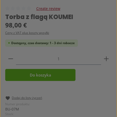
Create review
Średnia ocena 0 z 5 gwiazdek
Torba z flagą KOUMEI
Cena regularna:
98,00 €
Ceny z VAT plus koszty wysyłki
Dostępny, czas dostawy: 1 - 3 dni robocze
Ilość produktu: Wprowadź żądaną ilość lub użyj prz
Do koszyka
Dodaj do listy życzeń
Numer produktu:
BU-07M
Stock: