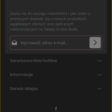
Zapisz się do naszego newslettera i jako jeden z
pierwszych dowiedz się o nowych produktach,
wyjątkowych ofertach oraz wybranych
rekomendacjach na Twojej drodze Budo.
Adres e-mail*
Ochrona danych
Pola oznaczone gwiazdką (*) są polami obowiązkowymi.
Serwisowa linia hotline
Wybierając kontynuuj potwierdzasz, że przeczytałeś
nasze
informacje o ochronie danych
i
zaakceptowałeś nasze
ogólne warunki
.
*
Informacje
Serwis sklepu