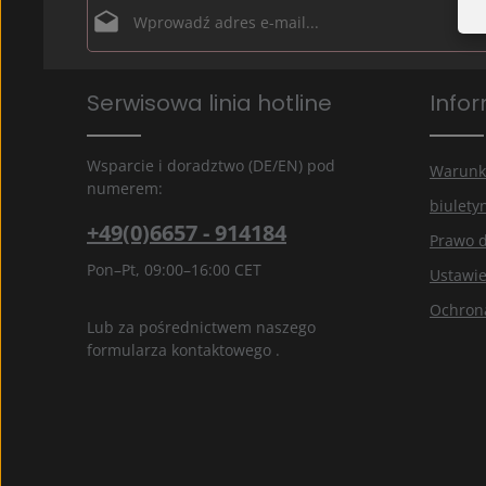
Adres e-mail*
Ochrona danych
Pola oznaczone gwiazdką (*) są polami obowiązkowymi.
Serwisowa linia hotline
Info
Wybierając kontynuuj potwierdzasz, że przeczytałe
informacje o ochronie danych
i zaakceptowałeś na
ogólne warunki
.
*
Wsparcie i doradztwo (DE/EN) pod
Warunk
numerem:
biulety
+49(0)6657 - 914184
Prawo 
Pon–Pt, 09:00–16:00 CET
Ustawie
Ochron
Lub za pośrednictwem naszego
formularza kontaktowego
.