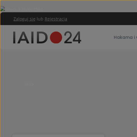
rzejdź do głównej zawartości
Przejdź do głównej nawigacji
Zaloguj się
lub
Rejestracja
Hakama i 
Iaito