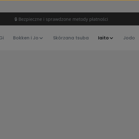
🔒 Bezpieczne i sprawdzone metody płatności
Gi
Bokken i Jo
Skórzana tsuba
Iaito
Jodo