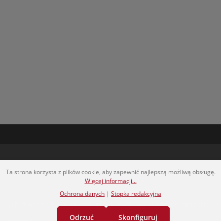
Ta strona korzysta z plików cookie, aby zapewnić najlepszą możliwą obsługę.
Więcej informacji...
Ochrona danych
|
Stopka redakcyjna
erwszych dowiedz się o nowych produktach, wyjątkowych ofertach 
Odrzuć
Skonfiguruj