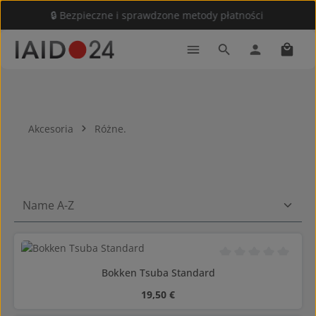
🔒 Bezpieczne i sprawdzone metody płatności
Przejdź do głównej zawartości
Koszy
Akcesoria
Różne.
Średnia ocena 0 z 5
Bokken Tsuba Standard
Cena regularna:
19,50 €