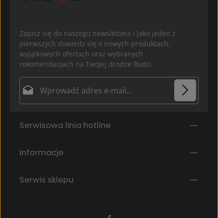
Zapisz się do naszego newslettera i jako jeden z
pierwszych dowiedz się o nowych produktach,
wyjątkowych ofertach oraz wybranych
rekomendacjach na Twojej drodze Budo.
Adres e-mail*
Ochrona danych
Pola oznaczone gwiazdką (*) są polami obowiązkowymi.
Serwisowa linia hotline
Wybierając kontynuuj potwierdzasz, że przeczytałeś
nasze
informacje o ochronie danych
i
zaakceptowałeś nasze
ogólne warunki
.
*
Informacje
Serwis sklepu