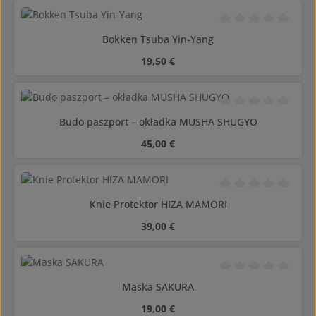
Średnia ocena 0 z 5
Bokken Tsuba Yin-Yang
Cena regularna:
19,50 €
Średnia ocena 0 z 5
Budo paszport – okładka MUSHA SHUGYO
Cena regularna:
45,00 €
Średnia ocena 0 z 5
Knie Protektor HIZA MAMORI
Cena regularna:
39,00 €
Średnia ocena 0 z 5
Maska SAKURA
Cena regularna:
19,00 €