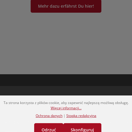
Mehr dazu erfährst Du hier!
Ta strona korzysta z plików cookie, aby zapewnić najlepszą możliwą obsługę.
Więcej informacji...
Ochrona danych
|
Stopka redakcyjna
erwszych dowiedz się o nowych produktach, wyjątkowych ofertach 
Odrzuć
Skonfiguruj