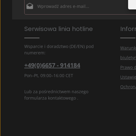
Adres e-mail*
Ochrona danych
Pola oznaczone gwiazdką (*) są polami obowiązkowymi.
Serwisowa linia hotline
Info
Wybierając kontynuuj potwierdzasz, że przeczytałe
informacje o ochronie danych
i zaakceptowałeś na
ogólne warunki
.
*
Wsparcie i doradztwo (DE/EN) pod
Warunk
numerem:
biulety
+49(0)6657 - 914184
Prawo 
Pon–Pt, 09:00–16:00 CET
Ustawie
Ochron
Lub za pośrednictwem naszego
formularza kontaktowego
.