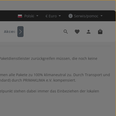
Polski
€
Euro
Serwis/pomoc
Masz 0 przedmioty na 
Koszyk z
Akcesoria
Paketdienstleister zurückgreifen müssen, die noch keine
hmen alle Pakete zu 100% klimaneutral zu. Durch Transport und
andard) durch PRIMAKLIMA e.V. kompensiert.
elpunkt stehen dabei immer das Einbeziehen der lokalen