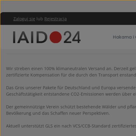
rzejdź do głównej zawartości
Przejdź do głównej nawigacji
Zaloguj się
lub
Rejestracja
Serwis sklepu
Wysyłka neutralna pod względem emisji 
Hakama i 
CO2-neutraler Versand
Wir streben einen 100% klimaneutralen Versand an. Derzeit geli
zertifizierte Kompensation für die durch den Transport ensta
Das Gros unserer Pakete für Deutschland und Europa versenden
Geschäftstätigkeit entstandene CO2-Emissionen werden über ei
Der gemeinnützige Verein schützt bestehende Wälder und pfla
Bevölkerung und das Schaffen neuer Perspektiven.
Aktuell unterstützt GLS ein nach VCS/CCB-Standard zertifiziert