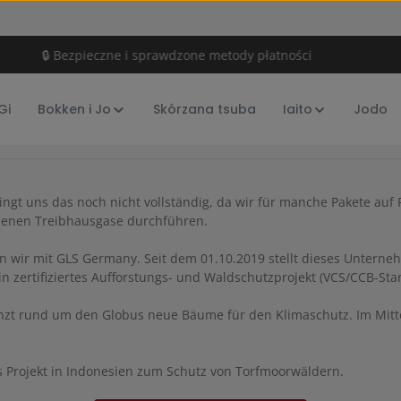
🔒 Bezpieczne i sprawdzone metody płatności
CO2
Gi
Bokken i Jo
Skórzana tsuba
Iaito
Jodo
ngt uns das noch nicht vollständig, da wir für manche Pakete auf 
ndenen Treibhausgase durchführen.
 wir mit GLS Germany. Seit dem 01.10.2019 stellt dieses Unterne
n zertifiziertes Aufforstungs- und Waldschutzprojekt (VCS/CCB-St
nzt rund um den Globus neue Bäume für den Klimaschutz. Im Mitt
es Projekt in Indonesien zum Schutz von Torfmoorwäldern.