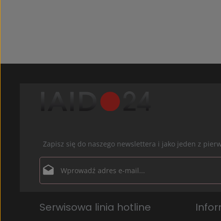
Zapisz się do naszego newslettera i jako jeden z pi
Adres e-mail*
Ochrona danych
Pola oznaczone gwiazdką (*) są polami obowiązkowymi.
Serwisowa linia hotline
Info
Wybierając kontynuuj potwierdzasz, że przeczytałe
informacje o ochronie danych
i zaakceptowałeś na