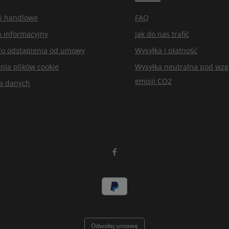
i handlowe
FAQ
n informacyjny
Jak do nas trafić
do odstąpienia od umowy
Wysyłka i płatność
nia plików cookie
Wysyłka neutralna pod wz
emisji CO2
a danych
Odwołaj umowę