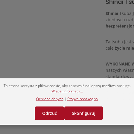
Shinai T
Shinai
Tsuba J
zbędnych ozd
bezpretensjo
Ta tsuba jest
całe
życie mi
WYKONANE W
naszych własn
standardowych
Ta strona korzysta z plików cookie, aby zapewnić najlepszą możliwą obsługę.
Więcej informacji...
Kup teraz
tsu
funkcjonalną 
Ochrona danych
|
Stopka redakcyjna
Odrzuć
Skonfiguruj