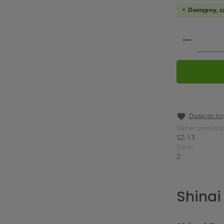
Dostępny, cz
Ilość pr
Dodaj do lis
Numer produktu:
SZ-13
Stock:
2
Shinai