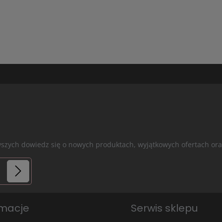
erwszych dowiedz się o nowych produktach, wyjątkowych ofertach 
rmacje
Serwis sklepu
ś nasze
sze