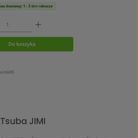
as dostawy: 1 - 3 dni robocze
oduktu: Wprowadź żądaną ilość lub użyj p
Do koszyka
ty życzeń
 Tsuba JIMI