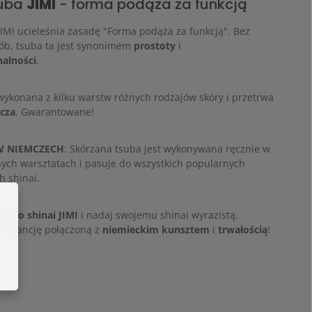
suba
JIMI
- forma podąża za funkcją
IMI ucieleśnia zasadę "Forma podąża za funkcją". Bez
ób, tsuba ta jest synonimem
prostoty
i
nalności
.
 wykonana z kilku warstw różnych rodzajów skóry i przetrwa
ecza
. Gwarantowane!
 NIEMCZECH
: Skórzana tsuba jest wykonywana ręcznie w
ych warsztatach i pasuje do wszystkich popularnych
 shinai.
bę do shinai JIMI
i nadaj swojemu shinai wyrazistą,
elegancję połączoną z
niemieckim kunsztem
i
trwałością
!