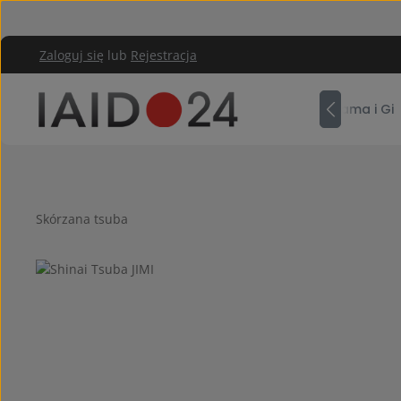
rzejdź do głównej zawartości
Przejdź do głównej nawigacji
Zaloguj się
lub
Rejestracja
Hakama i Gi
Skórzana tsuba
Pomiń galerię zdjęć