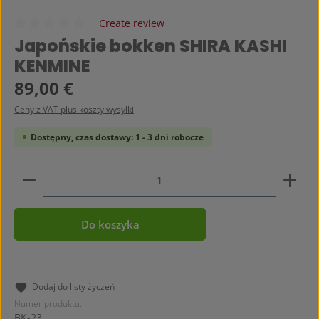
Create review
Średnia ocena 0 z 5 gwiazdek
Japońskie bokken SHIRA KASHI
KENMINE
Cena regularna:
89,00 €
Ceny z VAT plus koszty wysyłki
Dostępny, czas dostawy: 1 - 3 dni robocze
Ilość produktu: Wprowadź żądaną ilość lub użyj prz
Do koszyka
Dodaj do listy życzeń
Numer produktu:
BK-23