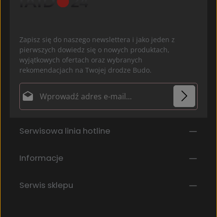
Zapisz się do naszego newslettera i jako jeden z
pierwszych dowiedz się o nowych produktach,
wyjątkowych ofertach oraz wybranych
rekomendacjach na Twojej drodze Budo.
Adres e-mail*
Ochrona danych
Pola oznaczone gwiazdką (*) są polami obowiązkowymi.
Serwisowa linia hotline
Wybierając kontynuuj potwierdzasz, że przeczytałeś
nasze
informacje o ochronie danych
i
zaakceptowałeś nasze
ogólne warunki
.
*
Informacje
Serwis sklepu