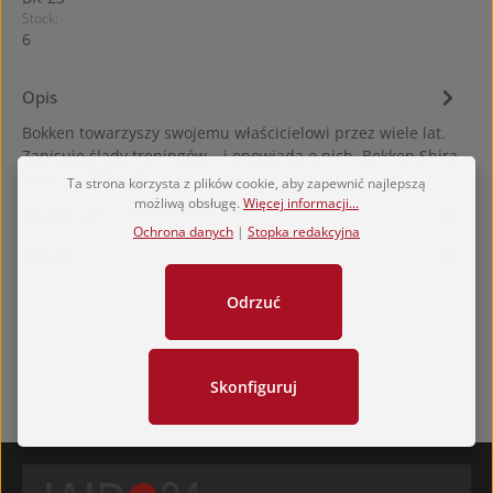
Stock:
6
Opis
Bokken towarzyszy swojemu właścicielowi przez wiele lat.
Zapisuje ślady treningów – i opowiada o nich. Bokken Shira
Kashi K…
Więcej
Ta strona korzysta z plików cookie, aby zapewnić najlepszą
możliwą obsługę.
Więcej informacji...
Hersteller
Ochrona danych
|
Stopka redakcyjna
Oceny
Odrzuć
Skonfiguruj