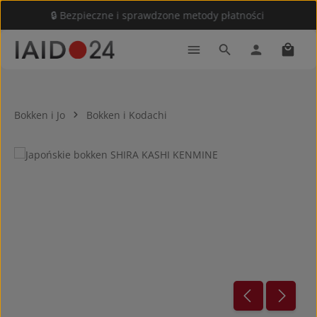
🔒 Bezpieczne i sprawdzone metody płatności
Przejdź do głównej zawartości
Koszy
Bokken i Jo
Bokken i Kodachi
Pomiń galerię zdjęć