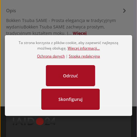
Opis
Bokken Tsuba SAME - Prosta elegancja w tradycyjnym
wydaniuBokken Tsuba SAME zachwyca prostym,
tradycyjnym kształtem moku. J…
Więcej
Ta strona korzysta z plików cookie, aby zapewnić najlepszą
Hersteller
możliwą obsługę.
Więcej informacji...
Oceny
Ochrona danych
|
Stopka redakcyjna
Odrzuć
Skonfiguruj