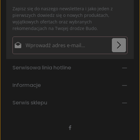
Zapisz się do naszego newslettera i jako jeden z
pierwszych dowiedz się o nowych produktach,
wyjątkowych ofertach oraz wybranych
rekomendacjach na Twojej drodze Budo.
Adres e-mail*
Ochrona danych
Pola oznaczone gwiazdką (*) są polami obowiązkowymi.
Serwisowa linia hotline
Wybierając kontynuuj potwierdzasz, że przeczytałeś
nasze
informacje o ochronie danych
i
zaakceptowałeś nasze
ogólne warunki
.
*
Informacje
Serwis sklepu