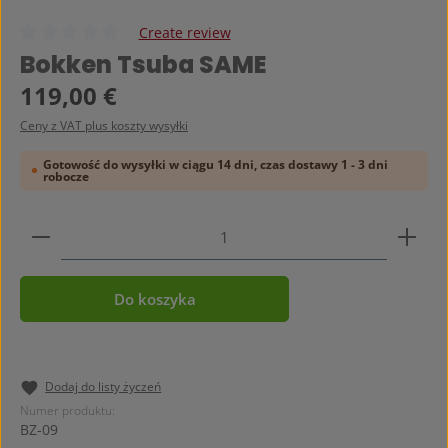
Create review
Średnia ocena 0 z 5 gwiazdek
Bokken Tsuba SAME
Cena regularna:
119,00 €
Ceny z VAT plus koszty wysyłki
Gotowość do wysyłki w ciągu 14 dni, czas dostawy 1 - 3 dni
robocze
Ilość produktu: Wprowadź żądaną ilość lub użyj prz
Do koszyka
Dodaj do listy życzeń
Numer produktu:
BZ-09