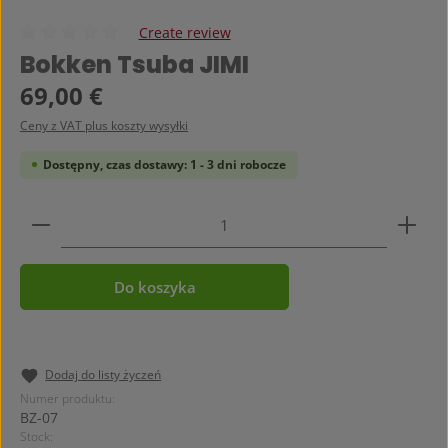
Create review
Średnia ocena 0 z 5 gwiazdek
Bokken Tsuba JIMI
Cena regularna:
69,00 €
Ceny z VAT plus koszty wysyłki
Dostępny, czas dostawy: 1 - 3 dni robocze
Ilość produktu: Wprowadź żądaną ilość lub użyj prz
Do koszyka
Dodaj do listy życzeń
Numer produktu:
BZ-07
Stock: