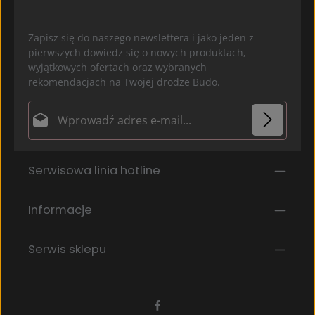
Zapisz się do naszego newslettera i jako jeden z
pierwszych dowiedz się o nowych produktach,
wyjątkowych ofertach oraz wybranych
rekomendacjach na Twojej drodze Budo.
Adres e-mail*
Ochrona danych
Pola oznaczone gwiazdką (*) są polami obowiązkowymi.
Serwisowa linia hotline
Wybierając kontynuuj potwierdzasz, że przeczytałeś
nasze
informacje o ochronie danych
i
zaakceptowałeś nasze
ogólne warunki
.
*
Informacje
Serwis sklepu