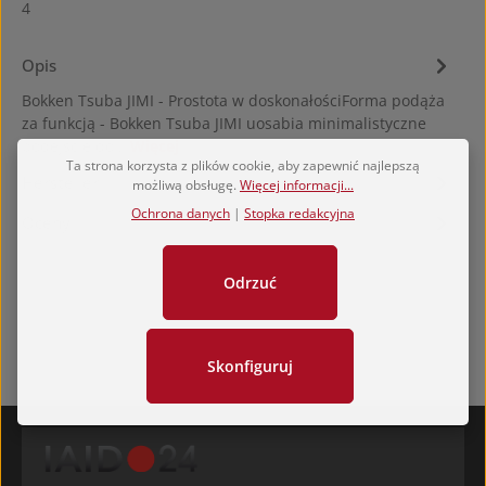
4
Opis
Bokken Tsuba JIMI - Prostota w doskonałościForma podąża
za funkcją - Bokken Tsuba JIMI uosabia minimalistyczne
podejście do…
Więcej
Ta strona korzysta z plików cookie, aby zapewnić najlepszą
Hersteller
możliwą obsługę.
Więcej informacji...
Ochrona danych
|
Stopka redakcyjna
Oceny
Odrzuć
Skonfiguruj