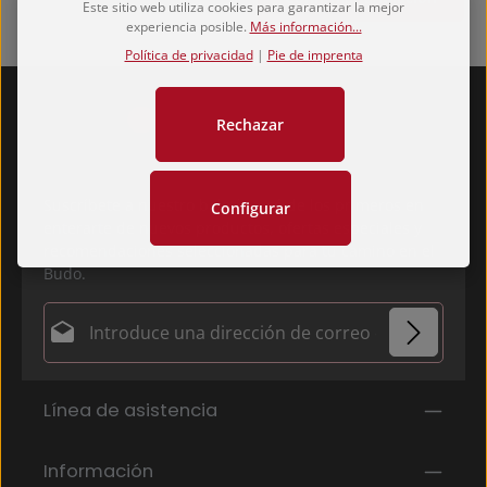
Este sitio web utiliza cookies para garantizar la mejor
experiencia posible.
Más información...
Política de privacidad
|
Pie de imprenta
Rechazar
Suscríbete a nuestro boletín y sé de los primeros en
Configurar
enterarte de nuevos productos, ofertas especiales y
recomendaciones seleccionadas para tu camino en el
Budo.
Dirección de correo electrónico*
Política de privacidad
Los campos marcados con un asterisco (*) son
Línea de asistencia
Al seleccionar continuar, confirmas que has leído
obligatorios.
nuestra
información de protección de datos
y que
has aceptado nuestros
Información
términos y condiciones generales
.
*