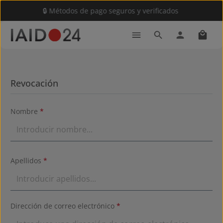
🔒 Métodos de pago seguros y verificados
Saltar al contenido principal
El car
Revocación
Nombre
*
Apellidos
*
Dirección de correo electrónico
*