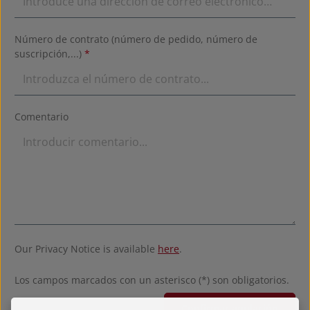
Número de contrato (número de pedido, número de
suscripción,...)
*
Comentario
Our Privacy Notice is available
here
.
Los campos marcados con un asterisco (*) son obligatorios.
Confirmar anulación