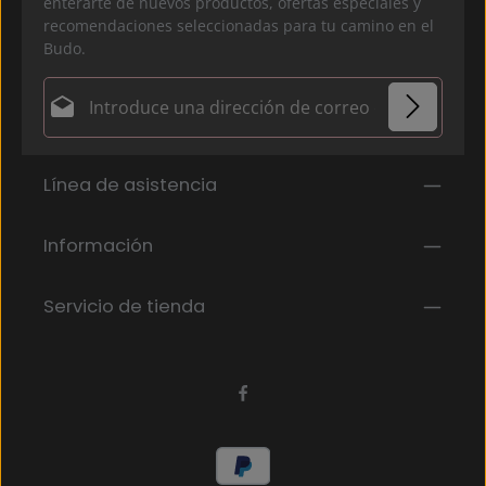
enterarte de nuevos productos, ofertas especiales y
recomendaciones seleccionadas para tu camino en el
Budo.
Dirección de correo electrónico*
Política de privacidad
Los campos marcados con un asterisco (*) son
Línea de asistencia
Al seleccionar continuar, confirmas que has leído
obligatorios.
nuestra
información de protección de datos
y que
has aceptado nuestros
Información
términos y condiciones generales
.
*
Servicio de tienda