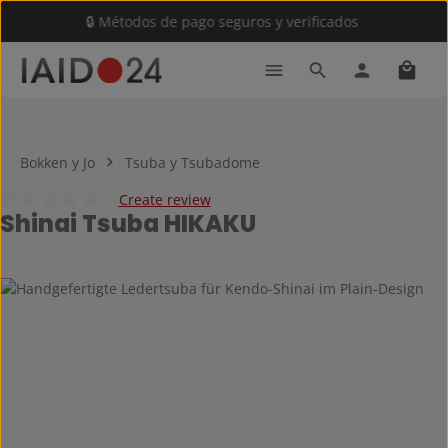
🔒 Métodos de pago seguros y verificados
Saltar al contenido principal
El car
Bokken y Jo
Tsuba y Tsubadome
Create review
Shinai Tsuba HIKAKU
Calificación promedio de 0 de 5 estrellas
Omitir galería de imágenes