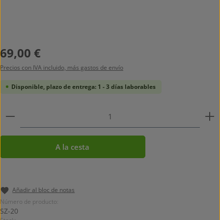
Precio normal:
69,00 €
Precios con IVA incluido, más gastos de envío
Disponible, plazo de entrega: 1 - 3 días laborables
Cantidad del producto: introduce la cantidad desead
A la cesta
Añadir al bloc de notas
Número de producto:
SZ-20