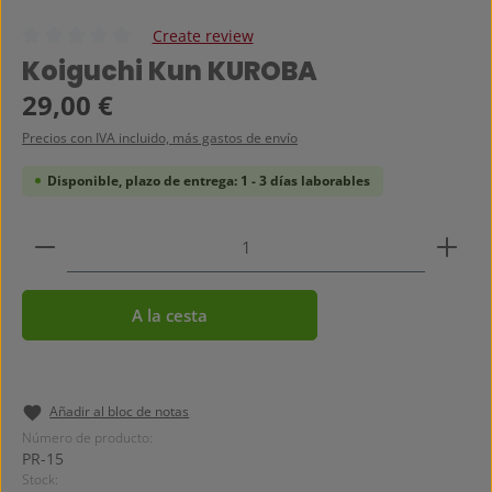
Create review
Calificación promedio de 0 de 5 estrellas
Koiguchi Kun KUROBA
Precio normal:
29,00 €
Precios con IVA incluido, más gastos de envío
Disponible, plazo de entrega: 1 - 3 días laborables
Cantidad del producto: introduce la cantidad dese
A la cesta
Añadir al bloc de notas
Número de producto:
PR-15
Stock: