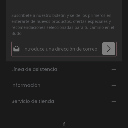
Suscríbete a nuestro boletín y sé de los primeros en
enterarte de nuevos productos, ofertas especiales y
recomendaciones seleccionadas para tu camino en el
Budo.
Dirección de correo electrónico*
Política de privacidad
Los campos marcados con un asterisco (*) son
Línea de asistencia
Al seleccionar continuar, confirmas que has leído
obligatorios.
nuestra
información de protección de datos
y que
has aceptado nuestros
Información
términos y condiciones generales
.
*
Servicio de tienda