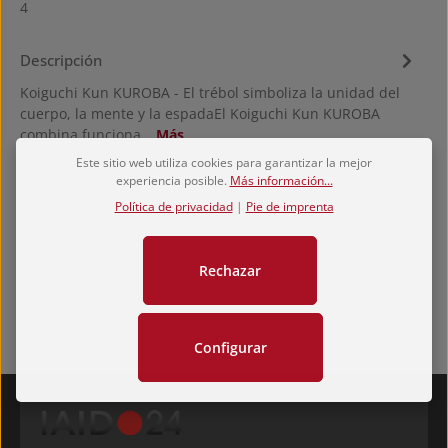
4
Descripción
Koiguchi Kun KUROBA - El trébol simboliza la unidad del
cuerpo, la mente y la espadaEl Koiguchi Kun KUROBA
combina funciona…
Más
Este sitio web utiliza cookies para garantizar la mejor
Hersteller
experiencia posible.
Más información...
Valoraciones
Política de privacidad
|
Pie de imprenta
Rechazar
Configurar