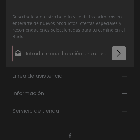
Suscríbete a nuestro boletín y sé de los primeros en
enterarte de nuevos productos, ofertas especiales y
recomendaciones seleccionadas para tu camino en el
Budo.
Dirección de correo electrónico*
Política de privacidad
Los campos marcados con un asterisco (*) son
Línea de asistencia
Al seleccionar continuar, confirmas que has leído
obligatorios.
nuestra
información de protección de datos
y que
has aceptado nuestros
Información
términos y condiciones generales
.
*
Servicio de tienda