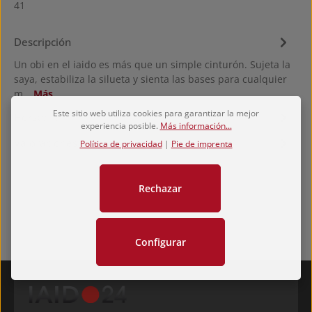
41
Descripción
Un obi en el iaido es más que un simple cinturón. Sujeta la
saya, estabiliza la silueta y sienta las bases para cualquier
m…
Más
Este sitio web utiliza cookies para garantizar la mejor
Hersteller
experiencia posible.
Más información...
Valoraciones
Política de privacidad
|
Pie de imprenta
Rechazar
Configurar