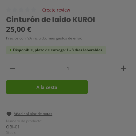
Create review
Calificación promedio de 0 de 5 estrellas
Cinturón de Iaido KUROI
Precio normal:
25,00 €
Precios con IVA incluido, más gastos de envío
Disponible, plazo de entrega: 1 - 3 días laborables
Cantidad del producto: introduce la cantidad dese
A la cesta
Añadir al bloc de notas
Número de producto:
OBI-01
Stock: