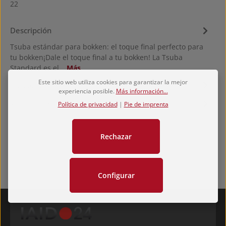
22
Descripción
Tsuba estándar para bokken: el toque final perfecto para
tu bokken¡Dale el toque final a tu bokken! La Tsuba
Standard es el…
Más
Este sitio web utiliza cookies para garantizar la mejor
Hersteller
experiencia posible.
Más información...
Valoraciones
Política de privacidad
|
Pie de imprenta
Rechazar
Configurar