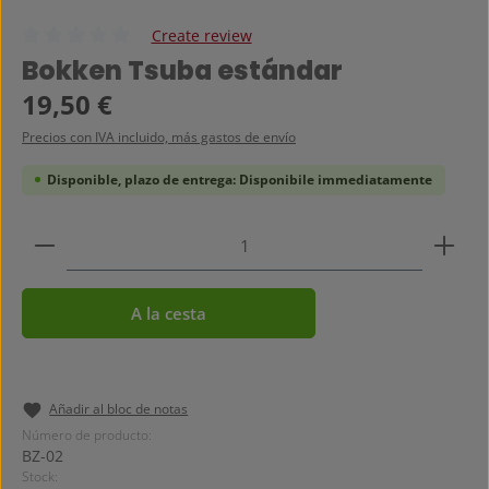
Create review
Calificación promedio de 0 de 5 estrellas
Bokken Tsuba estándar
Precio normal:
19,50 €
Precios con IVA incluido, más gastos de envío
Disponible, plazo de entrega: Disponibile immediatamente
Cantidad del producto: introduce la cantidad dese
A la cesta
Añadir al bloc de notas
Número de producto:
BZ-02
Stock: