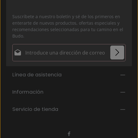
Suscríbete a nuestro boletín y sé de los primeros en
enterarte de nuevos productos, ofertas especiales y
recomendaciones seleccionadas para tu camino en el
Budo.
Dirección de correo electrónico*
Política de privacidad
Los campos marcados con un asterisco (*) son
Línea de asistencia
Al seleccionar continuar, confirmas que has leído
obligatorios.
nuestra
información de protección de datos
y que
has aceptado nuestros
Información
términos y condiciones generales
.
*
Servicio de tienda