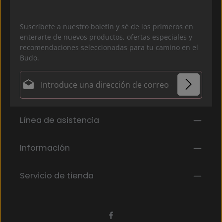
Suscríbete a nuestro boletín y sé de los primeros en
enterarte de nuevos productos, ofertas especiales y
recomendaciones seleccionadas para tu camino en el
Budo.
Dirección de correo electrónico*
Política de privacidad
Los campos marcados con un asterisco (*) son
Línea de asistencia
Al seleccionar continuar, confirmas que has leído
obligatorios.
nuestra
información de protección de datos
y que
has aceptado nuestros
Información
términos y condiciones generales
.
*
Servicio de tienda