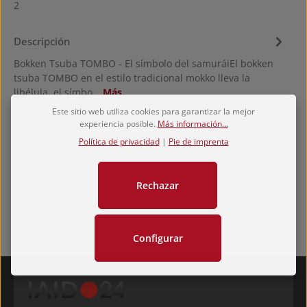
2
Descripción
Bokken Tsuba TOMBO - El símbolo del samuráiEl bokken
tsuba TOMBO en el estilo tradicional mokko lleva la
libélula, el símbo…
Más
Este sitio web utiliza cookies para garantizar la mejor
Hersteller
experiencia posible.
Más información...
Valoraciones
Política de privacidad
|
Pie de imprenta
Rechazar
Configurar