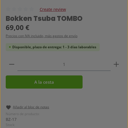
Create review
Calificación promedio de 0 de 5 estrellas
Bokken Tsuba TOMBO
Precio normal:
69,00 €
Precios con IVA incluido, más gastos de envío
Disponible, plazo de entrega: 1 - 3 días laborables
Cantidad del producto: introduce la cantidad dese
A la cesta
Añadir al bloc de notas
Número de producto:
BZ-17
Stock: