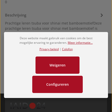
0
Beschrijving
Prachtige leren tsuba voor shinai met bamboemotiefDeze
prachtige leren tsuba voor shinai met bamboemotief is
genaaid uit me…
Meer
Deze website maakt gebruik van cookies om de best
Hersteller
mogelijke ervaring te garanderen.
Meer informatie...
Privacy beleid
|
Colofon
Beoordelingen
Weigeren
Configureren