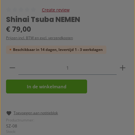
Create review
Gemiddelde waardering van 0 van 5 sterren
Shinai Tsuba NEMEN
Normale prijs:
€ 79,00
Prijzen incl. BTW en excl. verzendkosten
Beschikbaar in 14 dagen, levertijd 1 - 3 werkdagen
Producthoeveelheid: Voer de gewenste hoeveelheid
In de winkelmand
Toevoegen aan notitieblok
Productnummer:
SZ-08
Stock: