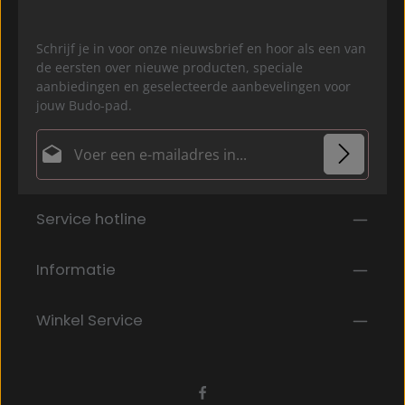
Schrijf je in voor onze nieuwsbrief en hoor als een van
de eersten over nieuwe producten, speciale
aanbiedingen en geselecteerde aanbevelingen voor
jouw Budo-pad.
E-mailadres*
Privacy
Velden gemarkeerd met asterisks (*) zijn verplicht.
Service hotline
Door doorgaan te selecteren, bevestigt u dat u onze
gegevensbeschermingsinformatie
hebt gelezen en
onze
algemene voorwaarden
hebt geaccepteerd.
*
Informatie
Winkel Service