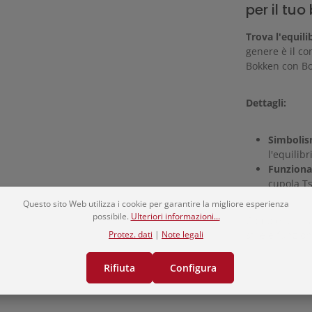
per il tu
Trova l'equili
genere è il co
Bokken con Bo
Dettagli:
Simbolis
l'equilib
Funziona
cupola Ts
Questo sito Web utilizza i cookie per garantire la migliore esperienza
possibile.
Ulteriori informazioni...
Completa il t
stile e funzion
Protez. dati
|
Note legali
Rifiuta
Configura