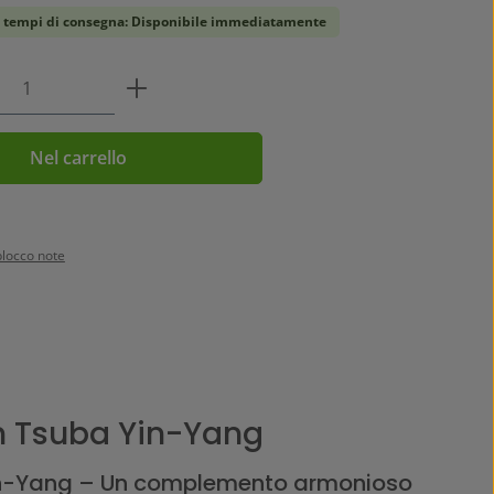
, tempi di consegna: Disponibile immediatamente
 del prodotto: inserisci la quantità desi
Nel carrello
blocco note
n Tsuba Yin-Yang
n-Yang – Un complemento armonioso