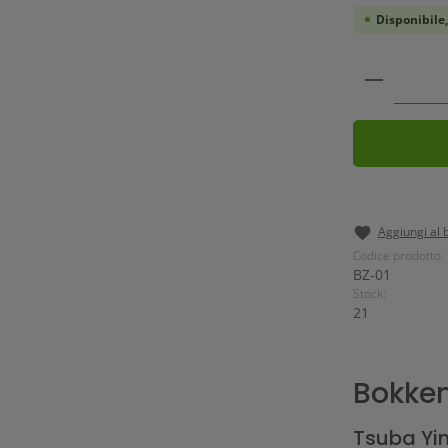
Disponibile
Quantità
Aggiungi al 
Codice prodotto:
BZ-01
Stock:
21
Bokke
Tsuba Yi