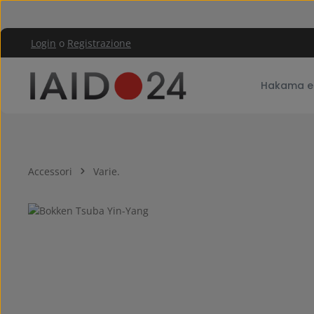
assa al contenuto principale
Passa alla navigazione principale
Login
o
Registrazione
Hakama e
Accessori
Varie.
Salta la galleria di immagini