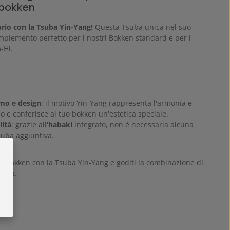
o bokken
brio con la Tsuba Yin-Yang!
Questa Tsuba unica nel suo
mplemento perfetto per i nostri Bokken standard e per i
-Hi.
mo e design
: il motivo Yin-Yang rappresenta l'armonia e
rio e conferisce al tuo bokken un'estetica speciale.
lità
: grazie all'
habaki
integrato, non è necessaria alcuna
uba aggiuntiva.
uo bokken con la Tsuba Yin-Yang e goditi la combinazione di
alità.