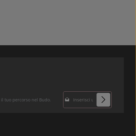
Indirizzo e-mail*
r il tuo percorso nel Budo.
Protez. dati
I campi contrassegnati
Selezionando
con un asterisco (*) sono
continua confermi di
campi obbligatori.
aver letto la nostra