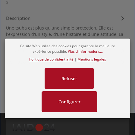
3
Description
Une tsuba est plus qu'une simple protection. Elle est
l'expression d'un style, d'une histoire et d'une attitude. La
bokken…
Plus
Ce site Web utilise des cookies pour garantir la meilleure
Hersteller
expérience possible.
Plus d'informations...
Politique de confidentialité
|
Mentions légales
Évaluations
Refuser
Configurer