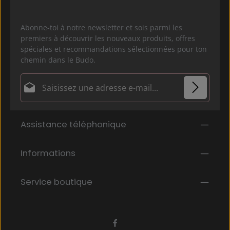
Abonne-toi à notre newsletter et sois parmi les
premiers à découvrir les nouveaux produits, offres
spéciales et recommandations sélectionnées pour ton
chemin dans le Budo.
Adresse e-mail*
Politique de confidentialité
Les champs marqués d'un astérisque (*) sont
Assistance téléphonique
En sélectionnant Continuer, vous confirmez que
obligatoires.
vous avez lu nos
informations sur la protection des données
et que
Informations
vous avez accepté nos
conditions générales
.
*
Service boutique