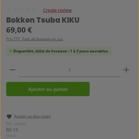
Create review
Note moyenne de 0 sur 5 étoiles
Bokken Tsuba KIKU
Prix régulier :
69,00 €
Prix TTC, frais de livraison en sus
Disponible, délai de livraison : 1 à 3 jours ouvrables
Quantité de produit : Entrez la quantité souhaitée
Ajouter au panier
Ajouter au bloc-notes
Réf. produit :
BZ-15
Stock: