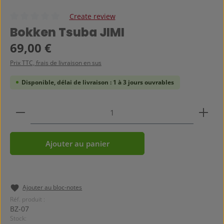
Create review
Note moyenne de 0 sur 5 étoiles
Bokken Tsuba JIMI
Prix régulier :
69,00 €
Prix TTC, frais de livraison en sus
Disponible, délai de livraison : 1 à 3 jours ouvrables
Quantité de produit : Entrez la quantité souhaitée
Ajouter au panier
Ajouter au bloc-notes
Réf. produit :
BZ-07
Stock: