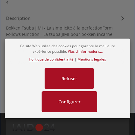
4
Description
Bokken Tsuba JIMI - La simplicité à la perfectionForm
Follows Function - La tsuba JIMI pour bokken incarne
l'approche minim…
Plus
Ce site Web utilise des cookies pour garantir la meilleure
Hersteller
expérience possible.
Plus d'informations...
Politique de confidentialité
|
Mentions légales
Évaluations
Refuser
Configurer