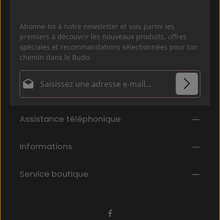
Abonne-toi à notre newsletter et sois parmi les
premiers à découvrir les nouveaux produits, offres
spéciales et recommandations sélectionnées pour ton
chemin dans le Budo.
Adresse e-mail*
Politique de confidentialité
Les champs marqués d'un astérisque (*) sont
Assistance téléphonique
En sélectionnant Continuer, vous confirmez que
obligatoires.
vous avez lu nos
informations sur la protection des données
et que
Informations
vous avez accepté nos
conditions générales
.
*
Service boutique