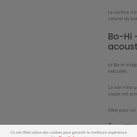
La surface n'e
naturel du boi
Bo-Hi 
acous
Le Bo-Hi intég
exécutée.
Ce son n'est 
coupe net prod
Idéal pour un 
Équili
Ce site Web utilise des cookies pour garantir la meilleure expérience