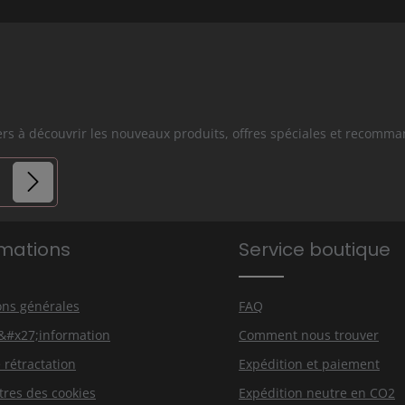
iers à découvrir les nouveaux produits, offres spéciales et recomm
es.
rmations
Service boutique
s avez lu
que vous
ons générales
FAQ
d&#x27;information
Comment nous trouver
 rétractation
Expédition et paiement
res des cookies
Expédition neutre en CO2