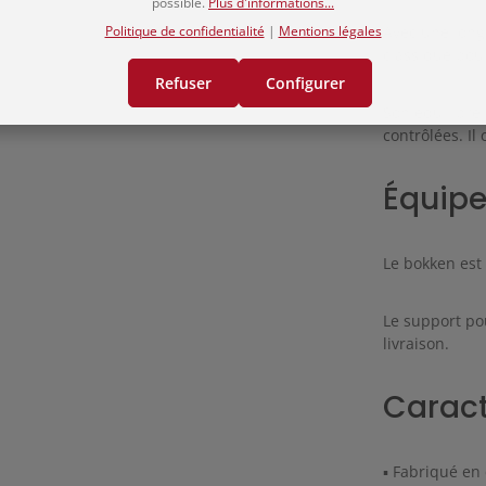
possible.
Plus d'informations...
Politique de confidentialité
|
Mentions légales
Avec une longu
classique pou
Refuser
Configurer
Son équilibre 
contrôlées. Il 
Équip
Le bokken est 
Le support po
livraison.
Caract
▪ Fabriqué en 