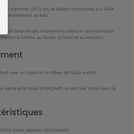
eur d'environ 101,5 cm, le bokken correspond à la taille
r l'entraînement au kata.
parfait favorise des mouvements clairs et des transitions
convient à l'aïkido, au kendo, à l'iaido et au kenjutsu.
ement
livré avec un tsuba et un dôme de tsuba assorti.
ur sabre et le tsuba STANDARD ne sont pas inclus dans la
éristiques
chêne blanc japonais (Shiro Kashi)