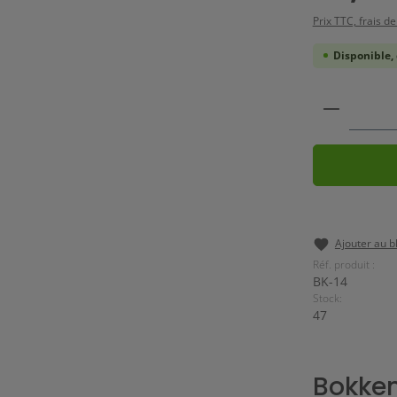
Prix TTC, frais de
Disponible, 
Quantité
Ajouter au b
Réf. produit :
BK-14
Stock:
47
Bokken