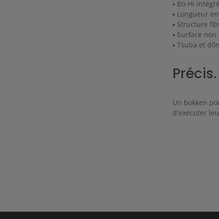
▪ Bo-Hi intég
▪ Longueur en
▪ Structure fi
▪ Surface non 
▪ Tsuba et dô
Précis.
Un bokken pou
d'exécuter leu