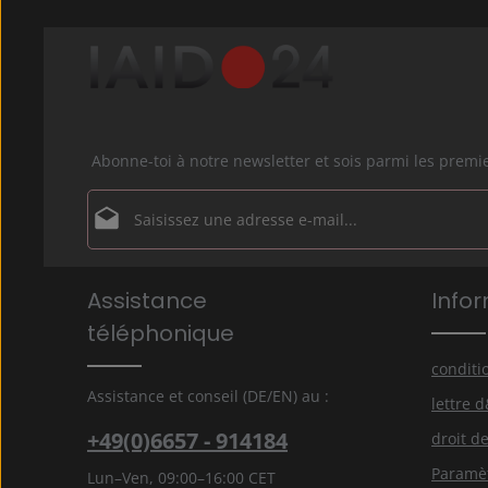
Abonne-toi à notre newsletter et sois parmi les prem
Adresse e-mail*
Politique de confidentialité
Les champs marqués d'un astérisque (*) sont obligatoir
Assistance
Info
En sélectionnant Continuer, vous confirmez que vou
nos
informations sur la protection des données
et 
téléphonique
avez accepté nos
conditions générales
.
*
conditi
Assistance et conseil (DE/EN) au :
lettre 
+49(0)6657 - 914184
droit de
Paramèt
Lun–Ven, 09:00–16:00 CET