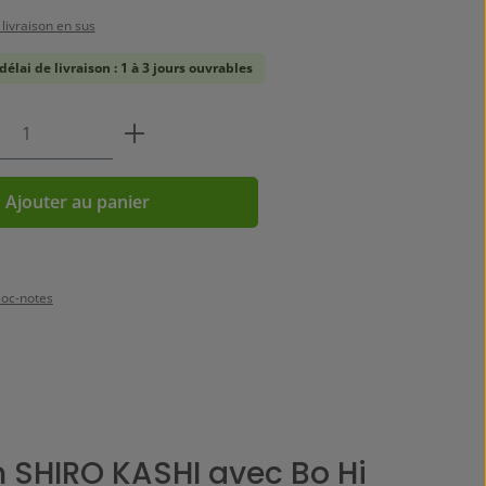
 livraison en sus
délai de livraison : 1 à 3 jours ouvrables
 de produit : Entrez la quantité souhait
Ajouter au panier
loc-notes
 SHIRO KASHI avec Bo Hi